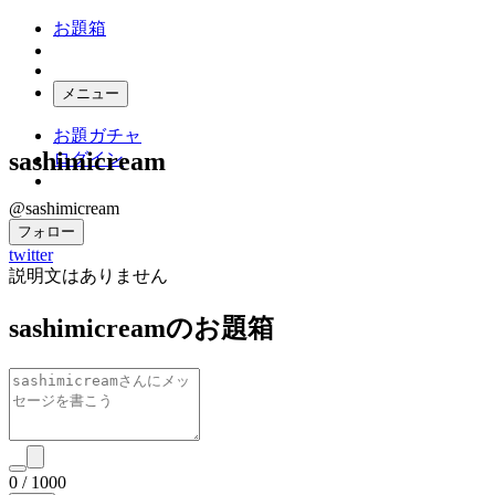
お題箱
メニュー
お題ガチャ
sashimicream
ログイン
@sashimicream
フォロー
twitter
説明文はありません
sashimicreamのお題箱
0
/
1000