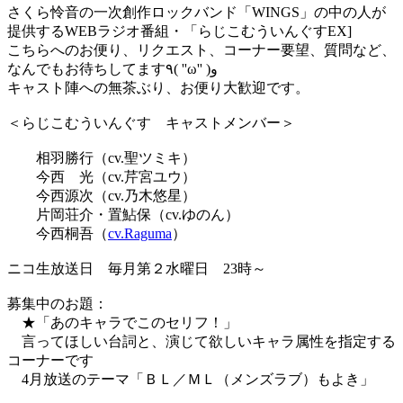
さくら怜音の一次創作ロックバンド「WINGS」の中の人が
提供するWEBラジオ番組・「らじこむういんぐすEX]
こちらへのお便り、リクエスト、コーナー要望、質問など、
なんでもお待ちしてます٩( ''ω'' )و
キャスト陣への無茶ぶり、お便り大歓迎です。
＜らじこむういんぐす キャストメンバー＞
相羽勝行（cv.聖ツミキ）
今西 光（cv.芹宮ユウ）
今西源次（cv.乃木悠星）
片岡荘介・置鮎保（cv.ゆのん）
今西桐吾（
cv.Raguma
）
ニコ生放送日 毎月第２水曜日 23時～
募集中のお題：
★「あのキャラでこのセリフ！」
言ってほしい台詞と、演じて欲しいキャラ属性を指定する
コーナーです
4月放送のテーマ「ＢＬ／ＭＬ（メンズラブ）もよき」