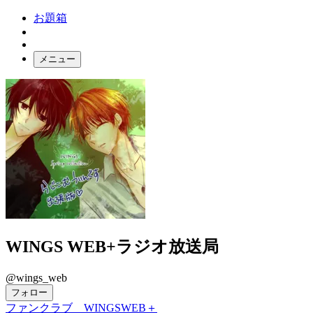
お題箱
メニュー
お題ガチャ
ログイン
WINGS WEB+ラジオ放送局
@wings_web
フォロー
ファンクラブ WINGSWEB＋