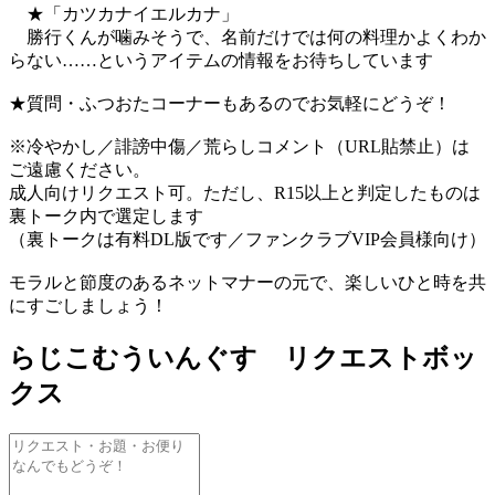
★「カツカナイエルカナ」
勝行くんが噛みそうで、名前だけでは何の料理かよくわか
らない……というアイテムの情報をお待ちしています
★質問・ふつおたコーナーもあるのでお気軽にどうぞ！
※冷やかし／誹謗中傷／荒らしコメント（URL貼禁止）は
ご遠慮ください。
成人向けリクエスト可。ただし、R15以上と判定したものは
裏トーク内で選定します
（裏トークは有料DL版です／ファンクラブVIP会員様向け）
モラルと節度のあるネットマナーの元で、楽しいひと時を共
にすごしましょう！
らじこむういんぐす リクエストボッ
クス