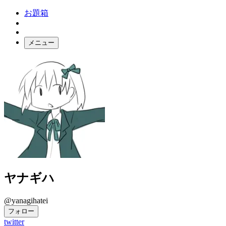
お題箱
メニュー
お題ガチャ
ログイン
ヤナギハ
@yanagihatei
フォロー
twitter