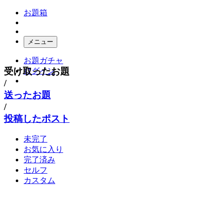
お題箱
メニュー
お題ガチャ
受け取ったお題
ログイン
/
送ったお題
/
投稿したポスト
未完了
お気に入り
完了済み
セルフ
カスタム