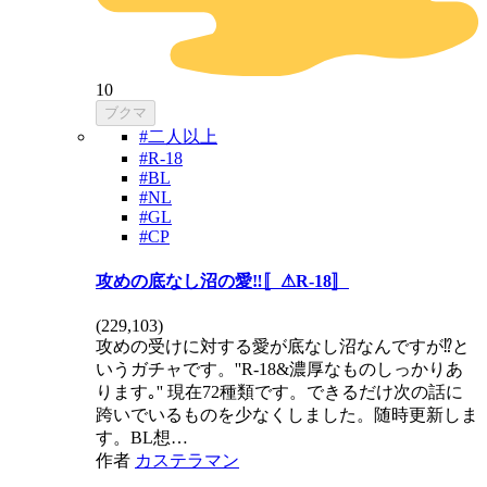
10
ブクマ
#二人以上
#R-18
#BL
#NL
#GL
#CP
攻めの底なし沼の愛‼️〚⚠R-18〛
(
229,103
)
攻めの受けに対する愛が底なし沼なんですが⁉️と
いうガチャです。''R-18&濃厚なものしっかりあ
ります｡'' 現在72種類です。できるだけ次の話に
跨いでいるものを少なくしました。随時更新しま
す。BL想…
作者
カステラマン