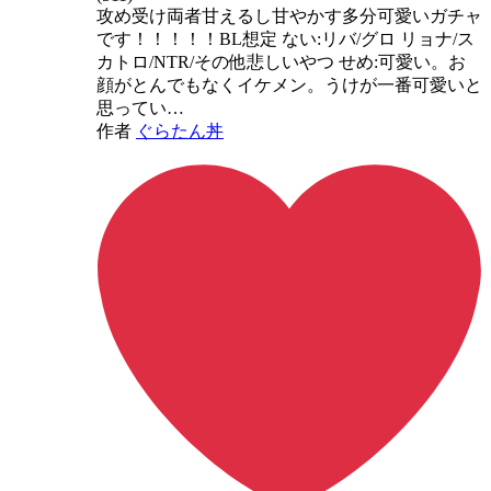
攻め受け両者甘えるし甘やかす多分可愛いガチャ
です！！！！！BL想定 ない:リバ/グロ リョナ/ス
カトロ/NTR/その他悲しいやつ せめ:可愛い。お
顔がとんでもなくイケメン。うけが一番可愛いと
思ってい…
作者
ぐらたん丼