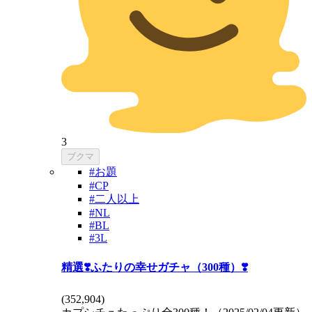
3
ブクマ
#お題
#CP
#二人以上
#NL
#BL
#3L
精選❣️ふたりの幸せガチャ（300種）❣️
(
352,904
)