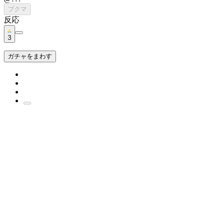
ブクマ
反応
3
ガチャをまわす