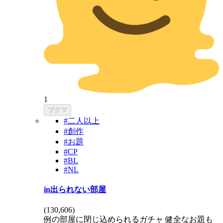
1
ブクマ
#二人以上
#創作
#お題
#CP
#BL
#NL
in出られない部屋
(
130,606
)
例の部屋に閉じ込められるガチャ 健全なお題も