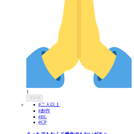
1
ブクマ
#二人以上
#創作
#BL
#CP