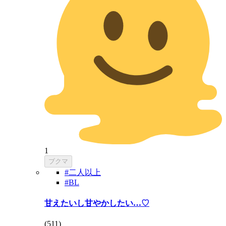
1
ブクマ
#二人以上
#BL
甘えたいし甘やかしたい…♡
(
511
)