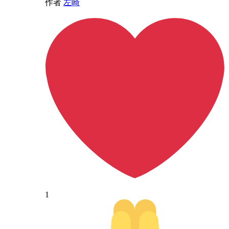
作者
左崎
1