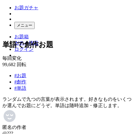
お題ガチャ
メニュー
お題箱
ガチャ検索
単語で創作お題
ログイン
毎回変化
99,682
回転
#お題
#創作
#単語
ランダムで九つの言葉が表示されます。好きなものをいくつ
か選んでお題にどうぞ。単語は随時追加・修正します。
匿名の作者
@???