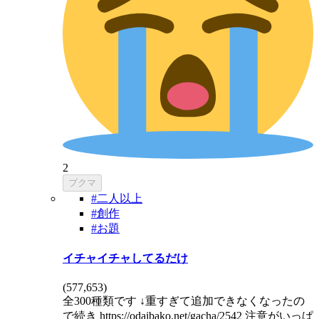
2
ブクマ
#二人以上
#創作
#お題
イチャイチャしてるだけ
(
577,653
)
全300種類です ↓重すぎて追加できなくなったの
で続き https://odaibako.net/gacha/2542 注意がいっぱ