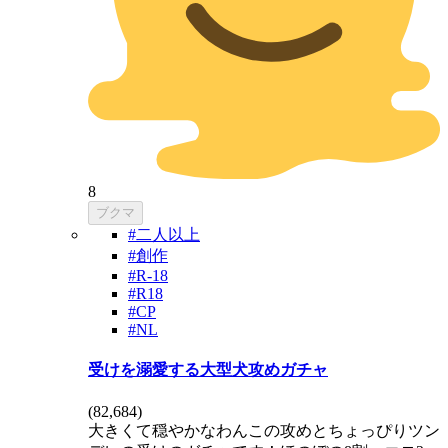
8
ブクマ
#二人以上
#創作
#R-18
#R18
#CP
#NL
受けを溺愛する大型犬攻めガチャ
(
82,684
)
大きくて穏やかなわんこの攻めとちょっぴりツン