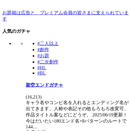
お題箱は広告と、プレミアム会員の皆さまに支えられていま
す
人気のガチャ
#二人以上
#創作
#お題
#二次創作
#HL
#BL
架空エンドガチャ
(
16,213
)
キャラ名やコンビ名を入れるとエンディング名が
出てきます。人称や表記その他もろもろ改変可、
作品タイトル案などにどうぞ。 2025/06/19更新！
今はだいたい180エンド名×8パターンのルートで
144…