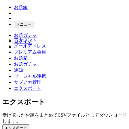
お題箱
メニュー
お題ガチャ
アカウント
ログイン
メールアドレス
プレミアム会員
お題箱
お題ガチャ
通知
ソーシャル連携
サブアカ管理
エクスポート
エクスポート
受け取ったお題をまとめてCSVファイルとしてダウンロード
します。
エクスポート